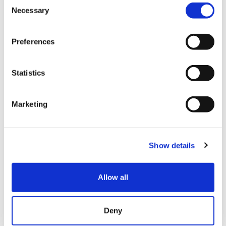
Consent
studente
Necessary
Selection
Curriculum dello studente: guida
completa per capire cos’è, come
Preferences
si compila e come valorizzarlo al
meglio per la maturità e il futuro.
Statistics
03/08/2026
Marketing
Vita Da Studente
Show details
Allow all
Deny
Guida ai college