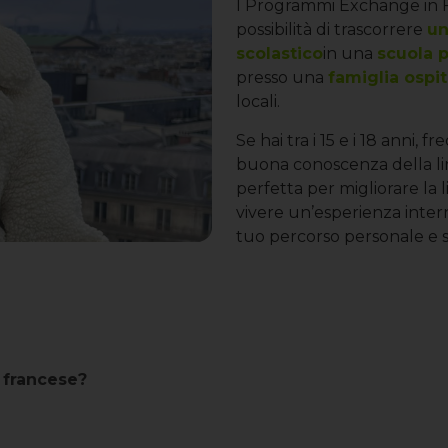
I Programmi Exchange in Fra
possibilità di trascorrere
un
scolastico
in una
scuola 
presso una
famiglia ospi
locali.
Se hai tra i 15 e i 18 anni, 
buona conoscenza della li
perfetta per migliorare la
vivere un’esperienza intern
tuo percorso personale e s
 francese?