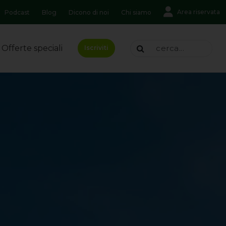
Area riservata
Podcast
Blog
Dicono di noi
Chi siamo
Offerte speciali
Iscriviti