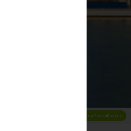
ncia
riori
Torna a Anno all'estero