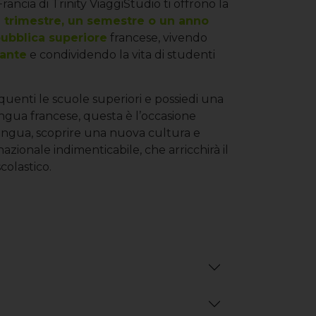
ncia di Trinity ViaggiStudio ti offrono la
 trimestre, un semestre o un anno
pubblica superiore
francese, vivendo
tante
e condividendo la vita di studenti
frequenti le scuole superiori e possiedi una
ngua francese, questa è l’occasione
 lingua, scoprire una nuova cultura e
azionale indimenticabile, che arricchirà il
colastico.