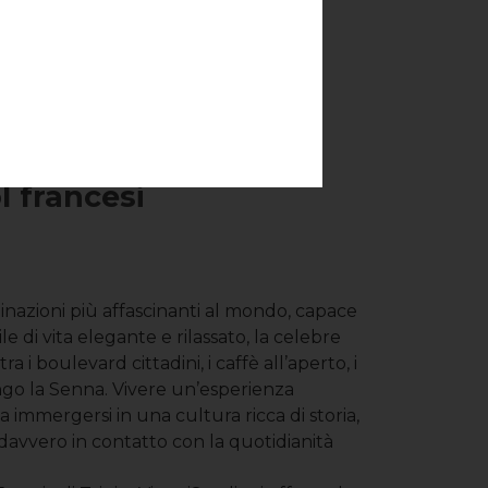
 in Francia
l francesi
inazioni più affascinanti al mondo, capace
le di vita elegante e rilassato, la celebre
tra i boulevard cittadini, i caffè all’aperto, i
ngo la Senna. Vivere un’esperienza
ica immergersi in una cultura ricca di storia,
 davvero in contatto con la quotidianità