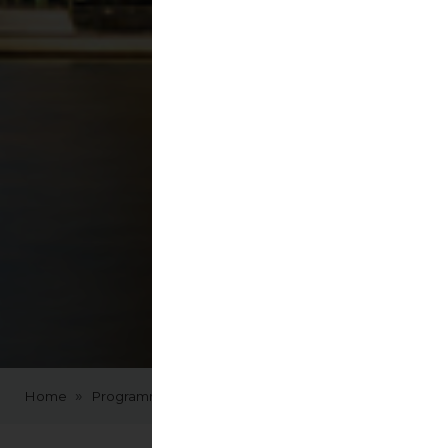
Ann
per 
Home
Programmi e corsi
Anno all'estero
Anno all’es