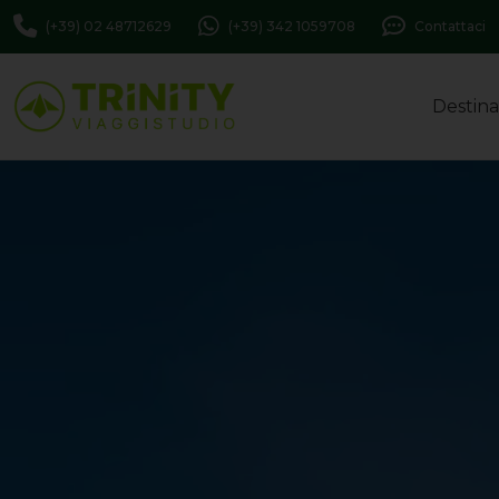
(+39) 02 48712629
(+39) 342 1059708
Contattaci
Destina