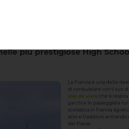
il tuo anno scolastico all’estero
nelle più prestigiose High Schoo
La Francia è una delle dest
di conquistare con il suo sti
joie de vivre
che si respira 
parchi e le passeggiate lu
scolastica in Francia signif
arte e tradizioni, entrando
del Paese.