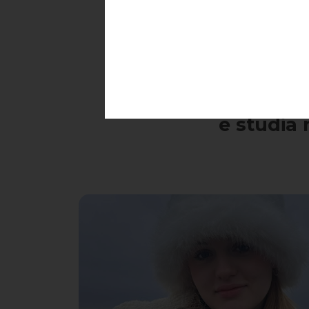
Trascorri 
e studia 