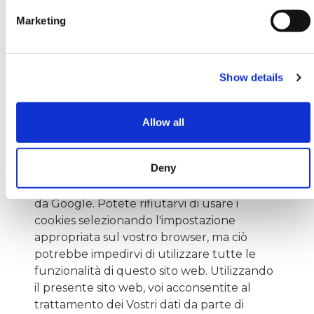
Google negli Stati Uniti. Google utilizzerà
queste informazioni allo scopo di tracciare e
Marketing
esaminare il Vostro utilizzo del sito web,
compilare report sulle attività del sito web
per gli operatori del sito web e fornire altri
Show details
servizi relativi alle attività del sito web e
all'utilizzo di Internet. Google può anche
trasferire queste informazioni a terzi ove ciò
Allow all
sia imposto dalla legge o laddove tali terzi
trattino le suddette informazioni per conto
Deny
di Google. Google non assocerà il vostro
indirizzo IP a nessun altro dato posseduto
da Google. Potete rifiutarvi di usare i
cookies selezionando l'impostazione
appropriata sul vostro browser, ma ciò
potrebbe impedirvi di utilizzare tutte le
funzionalità di questo sito web. Utilizzando
il presente sito web, voi acconsentite al
trattamento dei Vostri dati da parte di