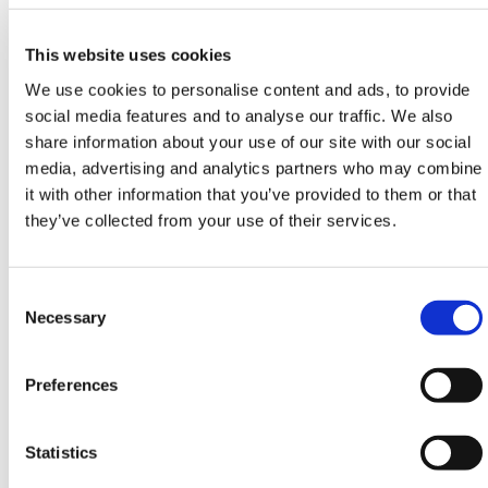
browser (Chrome, Firefox, Microsoft Edge,
Internet Explorer, Safari) e/o eliminare i
This website uses cookies
vostri attuali cookies.
We use cookies to personalise content and ads, to provide
Il sito www.trinitiviaggistudio.it utilizza
social media features and to analyse our traffic. We also
“Google Analytics“. Si prega di leggere le
share information about your use of our site with our social
note di Google per la protezione dei dati su
media, advertising and analytics partners who may combine
questo argomento: “Questo sito web
it with other information that you’ve provided to them or that
utilizza Google Analytics, un servizio di
they’ve collected from your use of their services.
analisi web fornito da Google, Inc. (Google).
Google Analytics utilizza dei “cookies “, che
Consent
sono file di testo che vengono depositati sul
Necessary
Selection
Vostro computer per consentire al sito web
di analizzare come gli utenti utilizzano il
Preferences
sito. Le informazioni generate dal cookie
sull'utilizzo del sito web da parte Vostra
(compreso il Vostro indirizzo IP) verranno
Statistics
trasmesse a, e depositate presso i server di