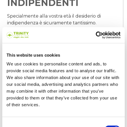
INDIPENDENTI
Specialmente alla vostra età il desiderio di
indipendenza è sicuramente tantissimo.
Potrete per questo periodo acquisirla e
sentirsi finalmente voi stessi. Questo aspetto
ve lo porterete dietro in ogni circostanza
della vostra vita.
This website uses cookies
10- “BOOST” PER IL
We use cookies to personalise content and ads, to
FUTURO
provide social media features and to analyse our traffic.
We also share information about your use of our site with
our social media, advertising and analytics partners who
Grazie a questa esperienza avrete un reale
may combine it with other information that you’ve
ritorno davvero sotto ogni punto di vista.
provided to them or that they’ve collected from your use
Non vi raccontiamo bugie, ma veramente
of their services.
una volta tornati avrete quella tanto
chiacchierata marcia in più, anche solo
rispetto ai vostri amici e coetanei. Questi
Consent