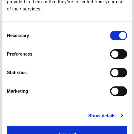
provided to them or that they’ve collected from your use
Scopri i programmi negli
of their services.
STATI UNITI D'AMERICA
Scopri i programmi in
Consent
CANADA
Necessary
Selection
Se vuoi trascorre un anno
Preferences
all'estero forse ti interessa anche:
Quando iscriversi per l'anno
Statistics
all'estero
I 10 motivi per cui l’anno
Marketing
all’estero ti cambia la vita
Altri articoli
Show details