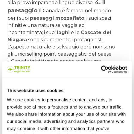
4. Il
alla prova imparando lingue diverse.
paesaggio
Il Canada è famoso nel mondo
per i suoi
paesaggi mozzafiato
, i suoi spazi
infiniti e una natura selvaggia ed
incontaminata; i suoi
laghi
e le
Cascate del
Niagara
sono sicuramente i protagonisti.
L'aspetto naturale e selvaggio però non sono
gli unici selling point paesaggistici del paese;
il Canada infatti vanta anche moltissime
metropoli moderne
ricche di eventi
5. Lo sport e
culturali e sportivi da vivere.
le attività extrascolastiche
Lo
sport
e le
This website uses cookies
attività extrascolastiche
sono parte
integrante dell'offerta formativa in Canada e
We use cookies to personalise content and ads, to
ti permetteranno di vivere a 360 gradi la tua
provide social media features and to analyse our traffic.
esperienza.
Quali tra questi motivi ti
We also share information about your use of our site with
rappresenta di più? Quale di queste due
our social media, advertising and analytics partners who
realtà vorresti vivere?
may combine it with other information that you’ve