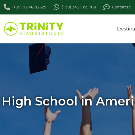
(+39) 02 48712629
(+39) 342 1059708
Contattaci
Destina
High School in Ameri