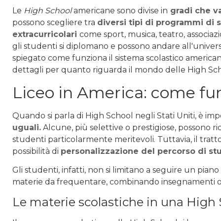
Le
High School
americane sono divise in
gradi che va
possono scegliere tra
diversi tipi di programmi di 
extracurricolari
come sport, musica, teatro, associaz
gli studenti si diplomano e possono andare all'univers
spiegato come funziona il sistema scolastico american
dettagli per quanto riguarda il mondo delle High Sch
Liceo in America: come fu
Quando si parla di High School negli Stati Uniti, è i
uguali.
Alcune, più selettive o prestigiose, possono r
studenti particolarmente meritevoli. Tuttavia, il trat
possibilità di
personalizzazione del percorso di stu
Gli studenti, infatti, non si limitano a seguire un pi
materie da frequentare, combinando insegnamenti obbl
Le materie scolastiche in una High