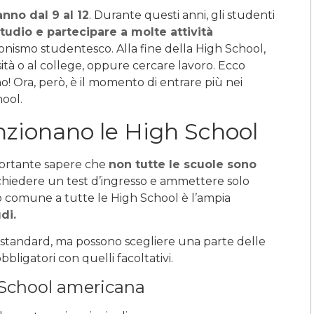
nno dal 9 al 12
. Durante questi anni, gli studenti
studio e partecipare a molte attività
ionismo studentesco. Alla fine della High School,
ità o al college, oppure cercare lavoro. Ecco
o! Ora, però, è il momento di entrare più nei
ool.
nzionano le High School
mportante sapere che
non tutte le scuole sono
ichiedere un test d’ingresso e ammettere solo
to comune a tutte le High School è l’ampia
di.
ano standard, ma possono scegliere una parte delle
igatori con quelli facoltativi.
 School americana