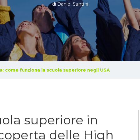
di
Daniel Santini
a: come funziona la scuola superiore negli USA
ola superiore in
scoperta delle High