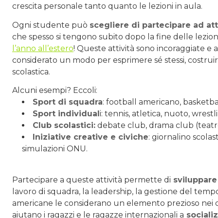
crescita personale tanto quanto le lezioni in aula.
Ogni studente può
scegliere di partecipare ad at
che spesso si tengono subito dopo la fine delle lezion
l’anno all’estero
! Queste attività sono incoraggiate e
considerato un modo per esprimere sé stessi, costruir
scolastica.
Alcuni esempi? Eccoli:
Sport di squadra
: football americano, basketba
Sport individual
i: tennis, atletica, nuoto, wrestl
Club scolastici:
debate club, drama club (teatro)
Iniziative creative e civiche
: giornalino scola
simulazioni ONU.
Partecipare a queste attività permette di
sviluppare
lavoro di squadra, la leadership, la gestione del temp
americane le considerano un elemento prezioso nei do
aiutano i ragazzi e le ragazze internazionali a
sociali