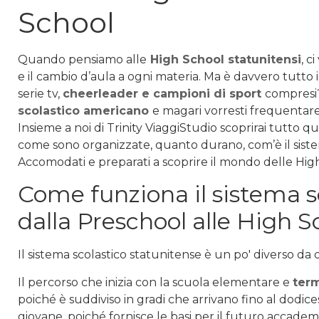
School
Quando pensiamo alle
High School statunitensi
, c
e il cambio d’aula a ogni materia. Ma è davvero tutto
serie tv,
cheerleader e campioni di sport
compresi?
scolastico americano
e magari vorresti frequentare 
Insieme a noi di Trinity ViaggiStudio scoprirai tutto 
come sono organizzate, quanto durano, com’è il sistem
Accomodati e preparati a scoprire il mondo delle Hig
Come funziona il sistema s
dalla Preschool alle High S
Il sistema scolastico statunitense è un po' diverso da q
Il percorso che inizia con la scuola elementare e
term
poiché è suddiviso in gradi che arrivano fino al dodic
giovane, poiché fornisce le basi per il futuro accadem