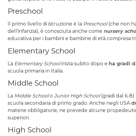
Preschool
Il primo livello di istruzione è la
Preschool
(che non ha
dell'infanzia), è conosciuta anche come
nursery scho
educativa per i bambini e bambine di età compresa tra i
Elementary School
La
Elementary School
inizia subito dopo e
ha gradi d
scuola primaria in Italia.
Middle School
La
Middle School
o
Junior High School
(gradi dal 6-8)
scuola secondaria di primo grado. Anche negli USA
d
materie obbligatorie, ne prevede alcune propedeutich
superiori.
High School