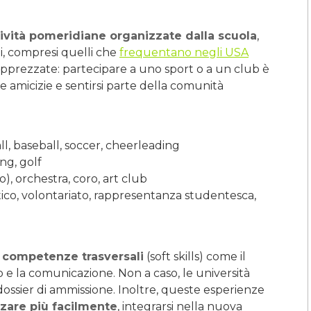
tività pomeridiane organizzate dalla scuola
,
i, compresi quelli che
frequentano negli USA
 apprezzate: partecipare a uno sport o a un club è
e amicizie e sentirsi parte della comunità
ll, baseball, soccer, cheerleading
ing, golf
, orchestra, coro, art club
stico, volontariato, rappresentanza studentesca,
 competenze trasversali
(soft skills) come il
o e la comunicazione. Non a caso, le università
ssier di ammissione. Inoltre, queste esperienze
zzare più facilmente
, integrarsi nella nuova