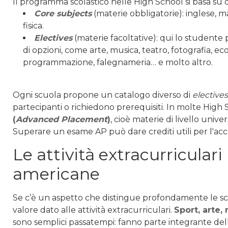
Il programma scolastico nelle High School si basa su d
Core subjects
(materie obbligatorie): inglese, m
fisica.
Electives
(materie facoltative): qui lo studente
di opzioni, come arte, musica, teatro, fotografia, e
programmazione, falegnameria… e molto altro.
Ogni scuola propone un catalogo diverso di
electives
partecipanti o richiedono prerequisiti. In molte High 
(
Advanced Placement
)
, cioè materie di livello univer
Superare un esame AP può dare crediti utili per l'acc
Le attività extracurriculari
americane
Se c’è un aspetto che distingue profondamente le scuo
valore dato alle attività extracurriculari.
Sport, arte
sono semplici passatempi: fanno parte integrante dell