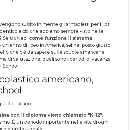
i vengono subito in mente gli armadietti per i libri
 identico a ciò che abbiamo sempre visto nelle
 Se ti chiedi
come funziona il sistema
un anno di liceo in America, sei nel posto giusto.
quello che c’è da sapere sulle scuole americane:
a di valutazione, quali sono i periodi di vacanza.
h School!
colastico americano,
chool
uello italiano.
ina con il diploma viene chiamato "K-12"
,
esimo. È un periodo importante nella vita di ogni
ico e professionale.