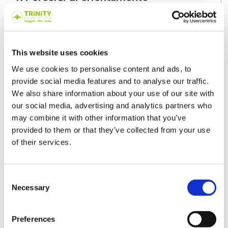
universitario
Uno dei vantaggi di frequentare una scuola
inglese è quello di avere l'opportunità di
This website uses cookies
scegliere materie diverse da quelle offerte
dalla scuola italiana e che ti aiutano nella
We use cookies to personalise content and ads, to
scelta del tuo
percorso universitario
.
provide social media features and to analyse our traffic.
We also share information about your use of our site with
5. Cittadine uniche da visitare
our social media, advertising and analytics partners who
may combine it with other information that you’ve
Se ami il turismo ed in particolare preferisci
provided to them or that they’ve collected from your use
visitare cittadine e borghi caratteristici,
of their services.
rispetto alle grandi metropoli, in
UK
avrai
l'opportunità di visitare moltissimi luoghi
dove moderno e antico si fondono in posti
Consent
unici. Dalle più grandi città come
Londra
,
Necessary
Selection
Edimburgo
,
Liverpool
, alle cittadine
costiere con i loro piccoli e caratteristici
Pier
Preferences
(molo).
Quali tra questi motivi ti