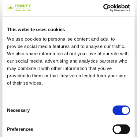
Quanto costa l’anno all’estero
in Giappone?
Il Giappone è uno dei Paesi più interessanti
This website uses cookies
al mondo. La sua cultura millenaria, i
Paesaggi naturali e urbani unici e una
lingua
We use cookies to personalise content and ads, to
ricca di fascino
rendono l’opzione di
provide social media features and to analyse our traffic.
trascorrere un periodo del liceo qui una
We also share information about your use of our site with
grande opportunità di crescita. Per questo
our social media, advertising and analytics partners who
noi di Trinity ViaggiStudio abbiamo voluto
may combine it with other information that you’ve
aggiungerla all’High School program. Sono
provided to them or that they’ve collected from your use
disponibili i programmi Exchange, Exchange
of their services.
Plus e Select e
i prezzi vanno da 9.000 a
12.000 euro circa.
Consent
È possibile
Necessary
Selection
risparmiare? Borse di
Preferences
studio e mete più