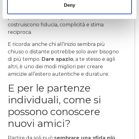
presente e disponibile. Spesso i legami più
Deny
solidi crescono proprio lentamente, con
piccole interazioni quotidiane
che
costruiscono fiducia, complicità e stima
reciproca.
E ricorda: anche chi all’inizio sembra più
chiuso o distante potrebbe solo aver bisogno
di più tempo.
Dare spazio
, a te stesso e agli
altri, è uno dei modi migliori per creare
amicizie all’estero autentiche e durature.
E per le partenze
individuali, come si
possono conoscere
nuovi amici?
Partire da soli può
sembrare una sfida più