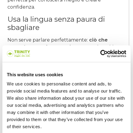
confidenza.
Usa la lingua senza paura di
sbagliare
Non serve parlare perfettamente:
ciò che
conta è comunicare
, anche con gesti, sorrisi
o qualche parola fuori posto. Spesso gli
errori diventano motivo per ridere insieme.
Accetta gli inviti, ma proponi
This website uses cookies
anche tu
We use cookies to personalise content and ads, to
provide social media features and to analyse our traffic.
Se qualcuno ti coinvolge in un’attività,
prova
We also share information about your use of our site with
a partecipare
. E se hai un’idea proponila con
our social media, advertising and analytics partners who
semplicità.
may combine it with other information that you’ve
Sii te stesso
provided to them or that they’ve collected from your use
of their services.
Non servono maschere: l’
autenticità
è ciò