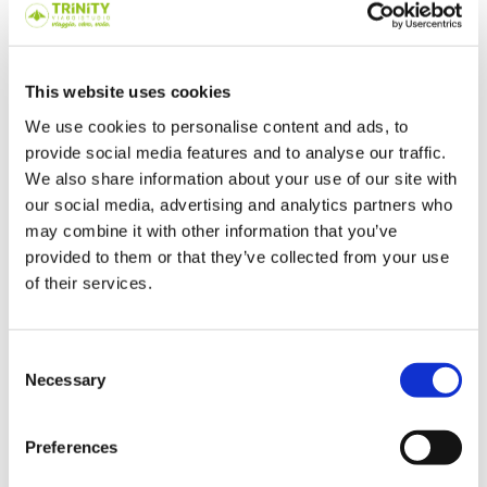
ricordati che c'è sempre tempo per imparare
e superare i propri limiti! Trinity organizza
anche
programmi studio all'estero
This website uses cookies
individuali
, adatti a tutti...dai più giovani ai
meno giovani!
We use cookies to personalise content and ads, to
provide social media features and to analyse our traffic.
Are you ready? Vuoi ricevere
We also share information about your use of our site with
tutte le informazioni
our social media, advertising and analytics partners who
sull'Anno Scolastico
may combine it with other information that you’ve
all'Estero? Contattaci:
02
provided to them or that they’ve collected from your use
48712629
-
of their services.
info@trinityviaggistudio.it
Consent
Altri articoli
Necessary
Selection
Preferences