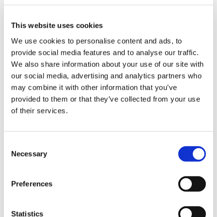
Perchè scegliere
This website uses cookies
Trinity?
We use cookies to personalise content and ads, to
provide social media features and to analyse our traffic.
Presenza Trinity sempre in loco
We also share information about your use of our site with
: Durante il soggiorno studio lo staff
our social media, advertising and analytics partners who
italiano Trinity è sempre presente nei
may combine it with other information that you’ve
principali College
provided to them or that they’ve collected from your use
con:
Supervisor
e
medico
in campus.
of their services.
Un punto di riferimento costante
per studenti e famiglie
: Tutti i nostri
soggiorni studio si svolgono in
veri e
Consent
Necessary
propri College all'estero
, dove gli
Selection
studenti studiano e si divertono all'interno
di un unico campus, alloggiando in
Preferences
strutture moderne e di alto livello e
condividendo un'esperienza autentica
Sicurezza e tranquillità prima di
Statistics