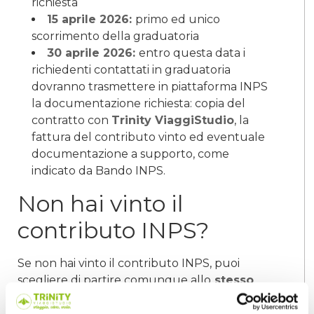
richiesta
15 aprile 2026:
primo ed unico
scorrimento della graduatoria
30 aprile 2026:
entro questa data i
richiedenti contattati in graduatoria
dovranno trasmettere in piattaforma INPS
la documentazione richiesta:
copia del
contratto con
Trinity ViaggiStudio
, la
fattura del contributo vinto ed eventuale
documentazione a supporto, come
indicato da Bando INPS.
Non hai vinto il
contributo INPS?
Se non hai vinto il contributo INPS, puoi
scegliere di partire comunque allo
stesso
prezzo INPS
, o attendere l'uscita dei
ripescaggi entro il 15/04/2026.