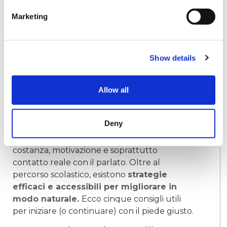
In sintesi: parlare più lingue è un
vantaggio
Marketing
concreto
, non solo sul curriculum, ma nella
vita professionale quotidiana.
Come imparare una
Show details
lingua straniera: 5
consigli per studenti e
Allow all
studentesse
Deny
Imparare una nuova lingua richiede
costanza, motivazione e soprattutto
contatto reale con il parlato. Oltre al
percorso scolastico, esistono
strategie
efficaci e accessibili per migliorare in
modo naturale.
Ecco cinque consigli utili
per iniziare (o continuare) con il piede giusto.