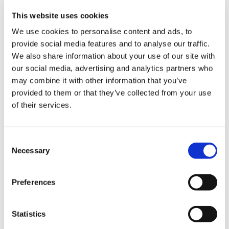
sono in grado di
partecipare a fiere,
eventi e meeting internazionali
in
This website uses cookies
modo autonomo;
We use cookies to personalise content and ads, to
facilitano l’ingresso in nuovi
provide social media features and to analyse our traffic.
mercati
, soprattutto in aree meno
We also share information about your use of our site with
anglofone;
our social media, advertising and analytics partners who
possono coordinare
team
may combine it with other information that you’ve
multiculturali,
dove la lingua comune
provided to them or that they’ve collected from your use
non è sempre l’inglese.
of their services.
Secondo uno studio del
British Council
, le
Consent
aziende che investono nella formazione
Necessary
Selection
linguistica dei dipendenti
migliorano anche
la produttività e la soddisfazione sul
lavoro
. Inoltre, chi conosce più lingue tende
Preferences
a sviluppare soft skills molto apprezzate,
come la capacità di ascolto attivo, il problem
Statistics
solving o l’adattabilità a contesti nuovi.