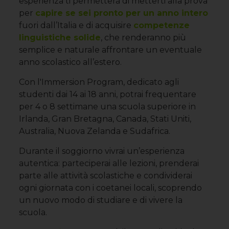
esperienza ti permetterà di metterti alla prova
per
capire se sei pronto per un anno intero
fuori dall’Italia e di acquisire
competenze
linguistiche solide
, che renderanno più
semplice e naturale affrontare un eventuale
anno scolastico all’estero.
Con l'Immersion Program, dedicato agli
studenti dai 14 ai 18 anni, potrai frequentare
per 4 o 8 settimane una scuola superiore in
Irlanda, Gran Bretagna, Canada, Stati Uniti,
Australia, Nuova Zelanda e Sudafrica.
Durante il soggiorno vivrai un’esperienza
autentica: parteciperai alle lezioni, prenderai
parte alle attività scolastiche e condividerai
ogni giornata con i coetanei locali, scoprendo
un nuovo modo di studiare e di vivere la
scuola.