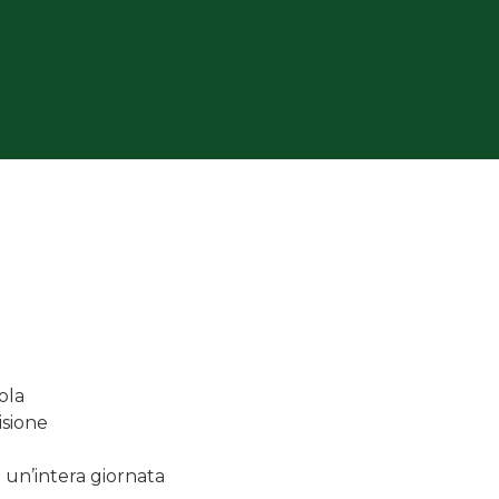
ola
isione
 un’intera giornata