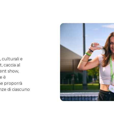
 culturali e
t, caccia al
lent show,
ge è
che proporrà
enze di ciascuno