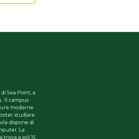
 di Sea Point, a
tà. Il campus
zature moderne
poter studiare
uola dispone di
omputer. La
 trova a soli 15