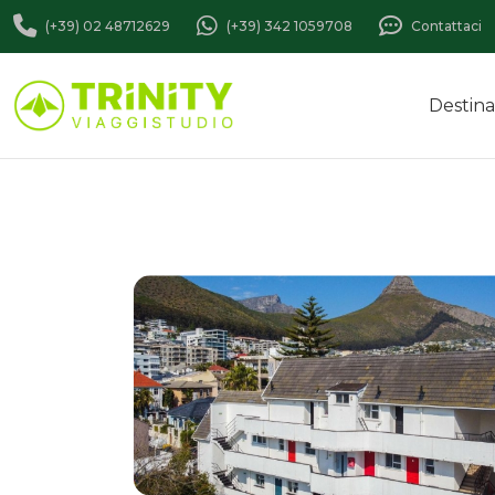
(+39) 02 48712629
(+39) 342 1059708
Contattaci
Destina