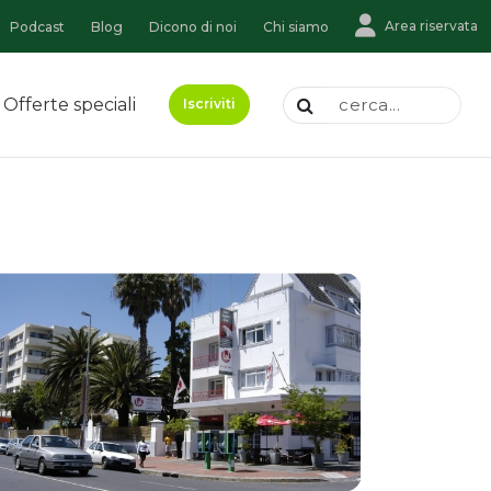
Area riservata
Podcast
Blog
Dicono di noi
Chi siamo
Offerte speciali
Iscriviti