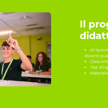
Il p
didat
40 lezion
docenti qual
Classi om
Test d’in
Materiale