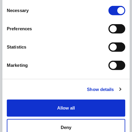
Consent
Necessary
Selection
Preferences
Eastbourne
Walking tour
Statistics
Scopri Eastbourne, elegante cittadina
balneare famosa per il suo lungomare curato,
Marketing
i giardini fioriti e l’atmosfera tipicamente
“british”. Prosegui verso la scogliera di Beachy
Head, la più alta del Regno Unito, con il suo
Show details
faro che domina il panorama, e lasciati
affascinare dai colori del mare e dalle viste
spettacolari sulla costa. Un’escursione che
Allow all
combina natura, storia e l’eleganza senza
tempo della costa inglese.
Deny