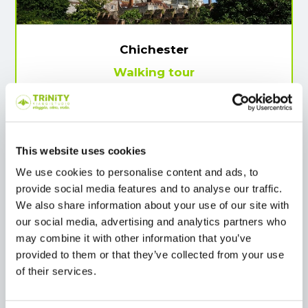
Chichester
Walking tour
Una perla storica nel cuore del Sussex:
passeggiata nel centro di Chichester, città di
origine romana con stradine eleganti, una
This website uses cookies
cattedrale imponente e la Pallant House
Gallery, galleria d’arte moderna ospitata in
We use cookies to personalise content and ads, to
una villa georgiana.
provide social media features and to analyse our traffic.
We also share information about your use of our site with
our social media, advertising and analytics partners who
may combine it with other information that you’ve
provided to them or that they’ve collected from your use
of their services.