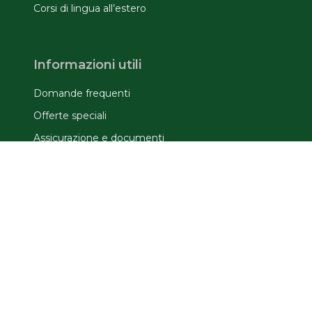
Corsi di lingua all’estero
Informazioni utili
Domande frequenti
Offerte speciali
Assicurazione e documenti
Privacy & Terms
Privacy Policy
Cookie Policy
Termini e Condizioni
Informativa Ambassador
Informativa dati CV