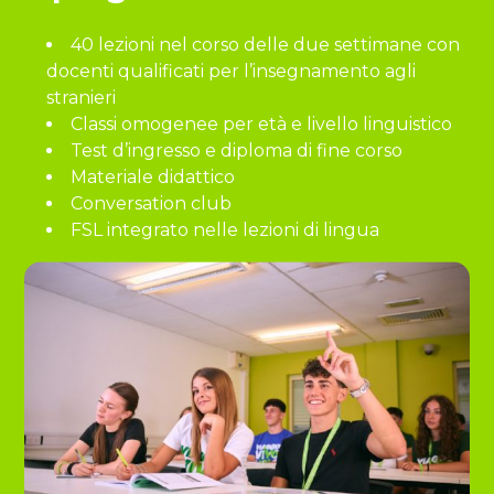
40 lezioni nel corso delle due settimane con
docenti qualificati per l’insegnamento agli
stranieri
Classi omogenee per età e livello linguistico
Test d’ingresso e diploma di fine corso
Materiale didattico
Conversation club
FSL integrato nelle lezioni di lingua