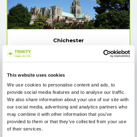
Chichester
Walking tour
Esplora Chichester, una città ricca di storia
romana e cuore pulsante del West Sussex.
This website uses cookies
Scopri il suo affascinante centro storico e
We use cookies to personalise content and ads, to
lasciati conquistare dalla sua atmosfera vivace.
provide social media features and to analyse our traffic.
Nel pomeriggio, rilassati a Bognor Regis, dove
We also share information about your use of our site with
potrai goderti un pomeriggio di sole sulla
our social media, advertising and analytics partners who
spiaggia dorata, divertendoti con giochi e
may combine it with other information that you’ve
attività all’aria aperta, tutto mentre pratichi
provided to them or that they’ve collected from your use
l’inglese con i tuoi amici.
of their services.