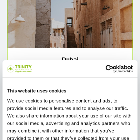
Dubai
Heritage Village e Souk Madinat
Un viaggio nel passato con la visita all’Heritage
This website uses cookies
Village, all’interno del quartiere di Al
Shindagha, dove si respira la vera tradizione
We use cookies to personalise content and ads, to
emiratina tra botteghe artigiane, antiche
provide social media features and to analyse our traffic.
dimore e mestieri di un tempo. La visita
We also share information about your use of our site with
prosegue con una passeggiata al Souk
our social media, advertising and analytics partners who
Madinat, celebre per i suoi vicoli suggestivi, i
may combine it with other information that you’ve
negozi di artigianato e i ristoranti con vista sui
provided to them or that they’ve collected from your use