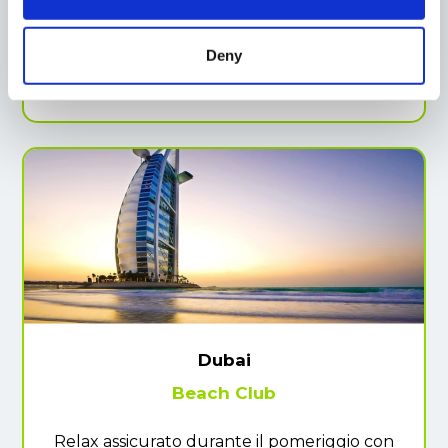
seguire, salita con
ingresso incluso a “At
The Top”
, la celebre terrazza panoramica del
grattacielo più alto del mondo, per osservare
Deny
Dubai da un’altezza da record.
Dubai
Beach Club
Relax assicurato durante il pomeriggio con