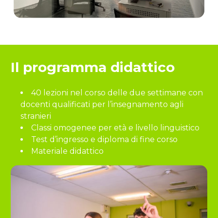
Il programma didattico
40 lezioni nel corso delle due settimane con
docenti qualificati per l’insegnamento agli
stranieri
Classi omogenee per età e livello linguistico
Test d’ingresso e diploma di fine corso
Materiale didattico