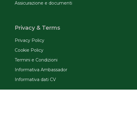
Assicurazione e documenti
Privacy & Terms
Privacy Policy
Cookie Policy
Termini e Condizioni
Informativa Ambassador
Informativa dati CV
Ufficio TrinityViaggiStudio
Via D'Alviano, 71 20146 - Milano
(+39) 02 48712629
info@trinityviaggistudio.it