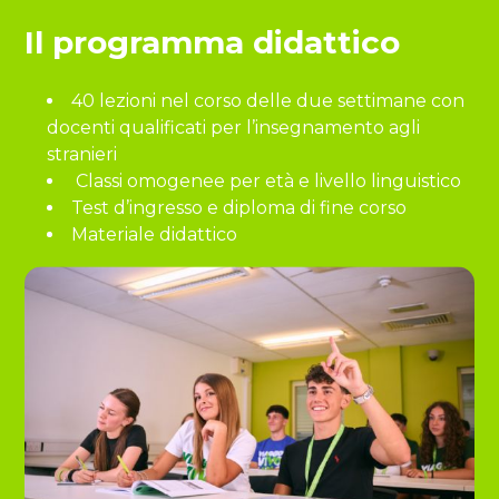
Il programma didattico
40 lezioni nel corso delle due settimane con
docenti qualificati per l’insegnamento agli
stranieri
Classi omogenee per età e livello linguistico
Test d’ingresso e diploma di fine corso
Materiale didattico