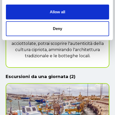
Walking tour
Allow all
Walking tour di Lefkara Village, pittoresco
borgo nel cuore di Cipro, famoso per i suoi
Deny
merletti artigianali e l’argenteria finemente
lavorata. Passeggiando tra le sue stradine
acciottolate, potrai scoprire l'autenticità della
cultura cipriota, ammirando l'architettura
tradizionale e le botteghe locali.
Escursioni da una giornata (2)