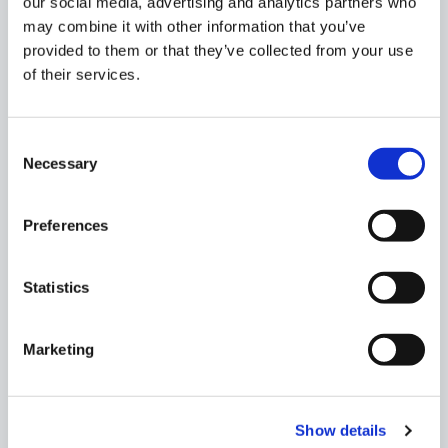
our social media, advertising and analytics partners who
Walking tour
may combine it with other information that you’ve
provided to them or that they’ve collected from your use
Passeggiata serale a Larnaka, alla scoperte del
of their services.
fascino storico e della vivace vita notturna
della città, passeggiando sul lungomare
illuminato e costeggiato da palme e ristoranti
Consent
tipici.
Necessary
Selection
Preferences
Statistics
Marketing
Show details
Lefkara Village