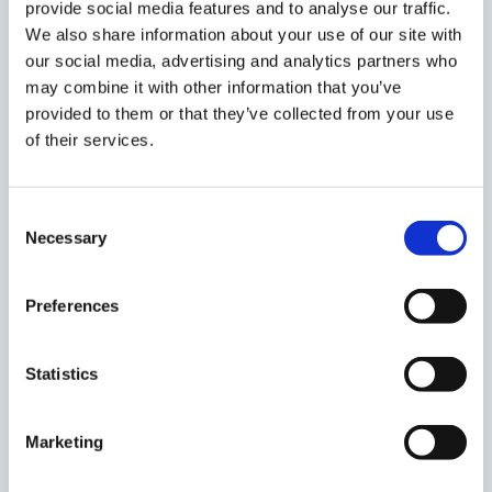
provide social media features and to analyse our traffic.
We also share information about your use of our site with
our social media, advertising and analytics partners who
may combine it with other information that you’ve
provided to them or that they’ve collected from your use
Ningbo
of their services.
Walking tour
Consent
Un’esperienza suggestiva tra le vie illuminate
Necessary
Selection
di Ningbo, dove la città si anima al calare del
sole. Luci colorate, profumi invitanti e
bancarelle ricche di curiosità accompagnano
Preferences
la passeggiata, regalando un mix autentico di
tradizione e modernità che permette di
Statistics
scoprire la vita notturna locale in tutto il suo
fascino.
Marketing