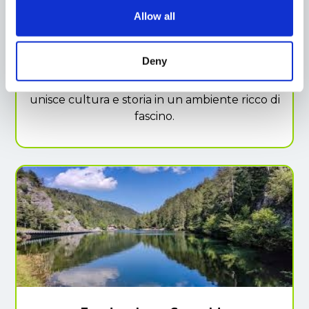
ciclo dell’acqua e le tradizioni legate ad essa.
Allow all
Al piano terra, il museo è collegato al
vecchio
Mulino
, che è stato in funzione fino al 1961,
offrendo un'opportunità unica per vedere
Deny
come veniva utilizzata l’acqua per alimentare
le macine. Un'esperienza educativa che
unisce cultura e storia in un ambiente ricco di
fascino.