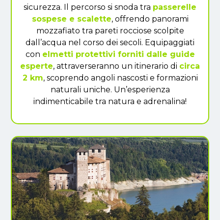
sicurezza. Il percorso si snoda tra
passerelle
sospese e scalette
, offrendo panorami
mozzafiato tra pareti rocciose scolpite
dall’acqua nel corso dei secoli. Equipaggiati
con
elmetti protettivi forniti dalle guide
esperte
, attraverseranno un itinerario di
circa
2 km
, scoprendo angoli nascosti e formazioni
naturali uniche. Un’esperienza
indimenticabile tra natura e adrenalina!