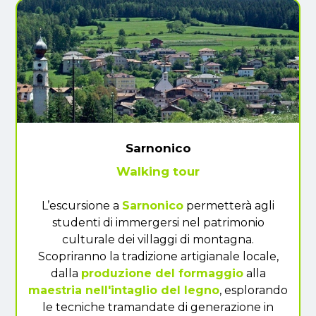
Sarnonico
Walking tour
L’escursione a
Sarnonico
permetterà agli
studenti di immergersi nel patrimonio
culturale dei villaggi di montagna.
Scopriranno la tradizione artigianale locale,
dalla
produzione del formaggio
alla
maestria nell'intaglio del legno
, esplorando
le tecniche tramandate di generazione in