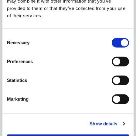
may combine it with other information that you’ve
provided to them or that they’ve collected from your use
of their services.
Consent
Necessary
Selection
Preferences
Fondo
Statistics
Mulino e Museo "La Casa dell'Acqua"
Marketing
L’escursione al
Museo “La Casa dell’Acqua”
e al
Mulino
sarà un viaggio affascinante alla
scoperta dell’importanza dell’acqua nella
storia locale. Il museo si articola in sei ambienti
Show details
espositivi, dove gli studenti esploreranno il