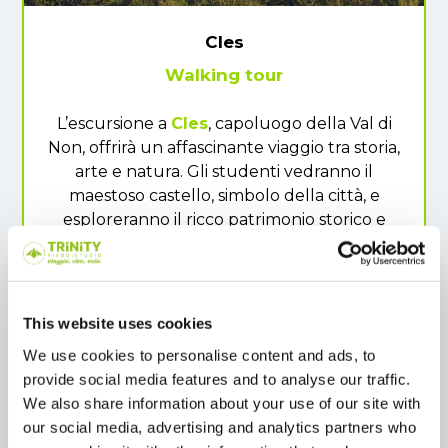
Cles
Walking tour
L’escursione a
Cles
, capoluogo della Val di
Non, offrirà un affascinante viaggio tra storia,
arte e natura. Gli studenti vedranno il
maestoso castello, simbolo della città, e
esploreranno il ricco patrimonio storico e
archeologico che caratterizza il borgo.
Passeggiando tra le antiche chiese, i palazzi
signorili e i siti archeologici, scopriranno le
storie e le tradizioni che hanno plasmato
This website uses cookies
questa affascinante località. Inoltre, Cles si
We use cookies to personalise content and ads, to
affaccia sul suggestivo Lago di Santa Giustina,
provide social media features and to analyse our traffic.
offrendo panorami unici che uniscono
We also share information about your use of our site with
bellezza naturale e cultura.
our social media, advertising and analytics partners who