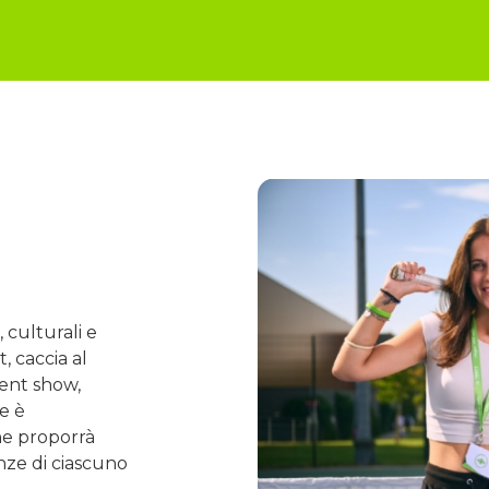
 culturali e
t, caccia al
lent show,
ge è
che proporrà
enze di ciascuno