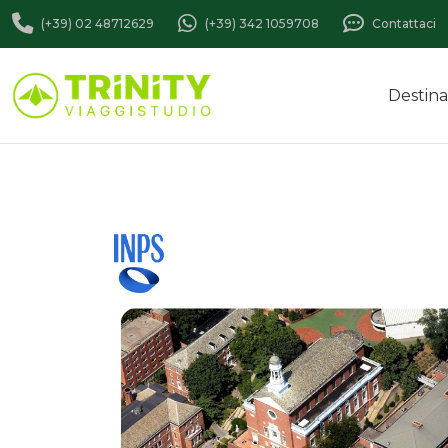
(+39) 02 48712629
(+39) 342 1059708
Contattaci
Destina