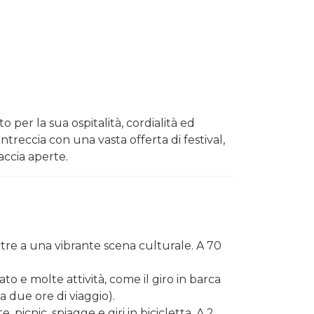
o per la sua ospitalità, cordialità ed
treccia con una vasta offerta di festival,
raccia aperte.
oltre a una vibrante scena culturale. A 70
to e molte attività, come il giro in barca
a due ore di viaggio).
 picnic, spiagge e giri in bicicletta. A 2