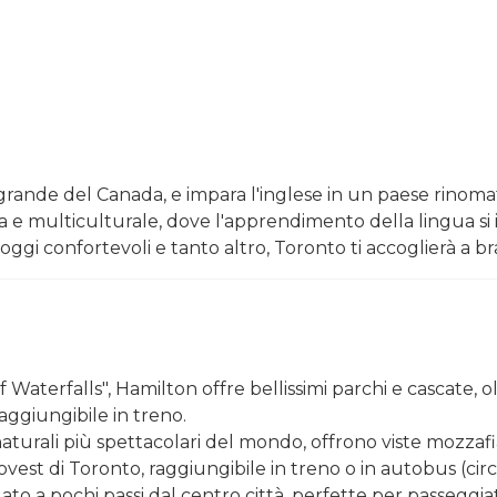
ù grande del Canada, e impara l'inglese in un paese rinomat
e multiculturale, dove l'apprendimento della lingua si in
alloggi confortevoli e tanto altro, Toronto ti accoglierà a b
f Waterfalls", Hamilton offre bellissimi parchi e cascate, 
aggiungibile in treno.
naturali più spettacolari del mondo, offrono viste mozzafia
ovest di Toronto, raggiungibile in treno o in autobus (circ
uato a pochi passi dal centro città, perfette per passeggiate,