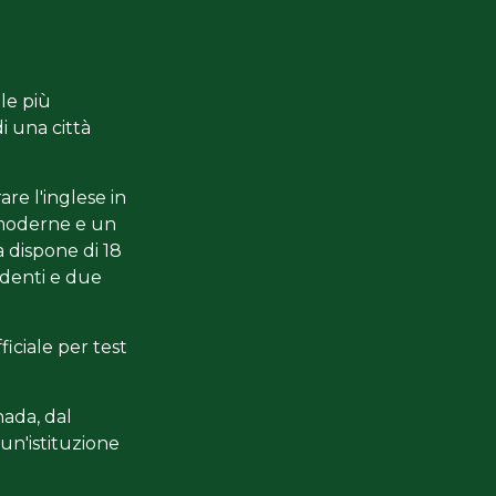
le più
i una città
are l'inglese in
 moderne e un
 dispone di 18
udenti e due
iciale per test
ada, dal
 un'istituzione