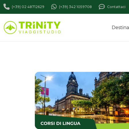
(+39) 02 48712629
(+39) 342 1059708
Contattaci
Destina