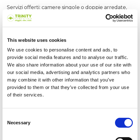
Servizi offerti: camere singole o doppie arredate,
bagni in comune, trattamento mezza pensione.
Età minima
: 16 anni
Quota 2 settimane camera doppia
€ 650
This website uses cookies
(Supplemento periodo estivo a settimana 14
We use cookies to personalise content and ads, to
giugno- 9 agosto € 65 a settimana)
provide social media features and to analyse our traffic.
We also share information about your use of our site with
Supplemento settimana aggiuntiva
€ 295
our social media, advertising and analytics partners who
Supplemento camera singola
a settimana € 65
may combine it with other information that you’ve
provided to them or that they’ve collected from your use
of their services.
Check-in: domenica / Check-out: domenica
Consent
Festività: 1 gennaio, 18 aprile, 21 aprile, 5 maggio, 26 maggio,
25 agosto, 25 dicembre, 26 dicembre.
Necessary
Selection
Vacanze di Natale: da 22 dicembre 2025 a 4 gennaio 2026.
Nelle date sopra elencate non sono previste lezioni e la