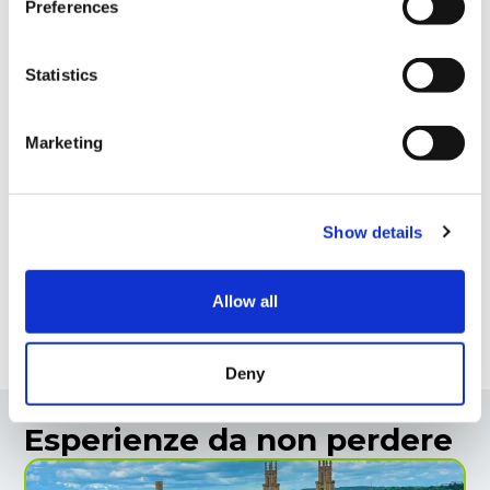
scuola resterà chiusa.
Preferences
Statistics
Marketing
Show details
Allow all
Deny
Esperienze da non perdere