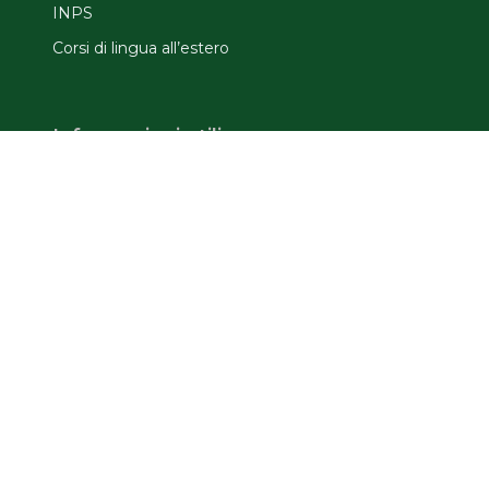
INPS
Corsi di lingua all’estero
Informazioni utili
Domande frequenti
Offerte speciali
Assicurazione e documenti
Privacy & Terms
Privacy Policy
Cookie Policy
Termini e Condizioni
Informativa Ambassador