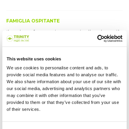
FAMIGLIA OSPITANTE
Il modo perfetto per immergersi nella cultura più
profonda del Paese. Le famiglie vengono
accuratamente selezionate e controllate per
garantire un soggiorno sicuro.
This website uses cookies
Servizi offerti: camere singole arredate, bagni in
We use cookies to personalise content and ads, to
comune, trattamento mezza pensione (colazione
provide social media features and to analyse our traffic.
e cena).
We also share information about your use of our site with
our social media, advertising and analytics partners who
Età minima
: 16 anni
may combine it with other information that you’ve
Quota 2 settimane
€ 1.120 (Supplemento estivo
provided to them or that they’ve collected from your use
21 giugno - 15 agosto € 30 a settimana)
of their services.
Supplemento settimana aggiuntiva
€ 465