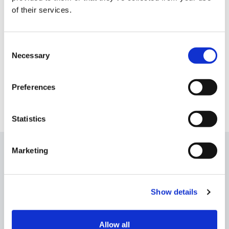
of their services.
Consent
Necessary
Selection
Preferences
Statistics
Marketing
Esperienze da non perdere
Show details
Allow all