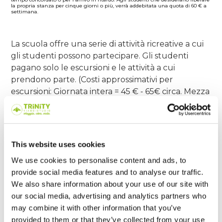
la propria stanza per cinque giorni o più, verrà addebitata una quota di 60 € a
settimana.
La scuola offre una serie di attività ricreative a cui
gli studenti possono partecipare. Gli studenti
pagano solo le escursioni e le attività a cui
prendono parte. (Costi approssimativi per
escursioni: Giornata intera = 45 € - 65€ circa. Mezza
giornata = 15€ - 25€. Organizza anche una serie di
attività pomeridiane e serali gratuite in tutte le
scuole.
This website uses cookies
We use cookies to personalise content and ads, to
Festività: 1 gennaio, 3 febbraio, 17 marzo, 18 aprile, 21 aprile, 5 maggio, 2
giugno, 4 agosto, 27 ottobre, 19 dicembre 2025 - 5 gennaio 2026. Non è previsto
provide social media features and to analyse our traffic.
nessun rimborso o recupero per le lezioni che coincidono con i giorni festivi.
We also share information about your use of our site with
our social media, advertising and analytics partners who
may combine it with other information that you’ve
provided to them or that they’ve collected from your use