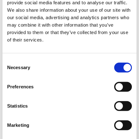
provide social media features and to analyse our traffic.
Settimana aggiuntiva
€ 470
We also share information about your use of our site with
our social media, advertising and analytics partners who
may combine it with other information that you’ve
provided to them or that they’ve collected from your use
Check-in: domenica / Check-out: sabato
of their services.
Festività: 20 gennaio, 26 maggio, 19 giugno, 4 luglio, 1
settembre, 27 novembre, 28 novembre.
Vacanze di Natale dal 22 dicembre 2025 al 4 gennaio
Consent
2026.
Necessary
Selection
Nelle date sopra elencate non sono previste lezioni e la
scuola resterà chiusa.
Preferences
Statistics
Marketing