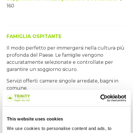
160
FAMIGLIA OSPITANTE
Il modo perfetto per immergersi nella cultura più
profonda del Paese. Le famiglie vengono
accuratamente selezionate e controllate per
garantire un soggiorno sicuro.
Servizi offerti: camere singole arredate, bagni in
comune.
Vitto: mezza pensione (colazione e cena).
Età minima
: 16 anni
This website uses cookies
Quota per 4 settimane
€ 2.070(Supplemento
We use cookies to personalise content and ads, to
estivo 21 giugno - 15 agosto € 30/settimana)