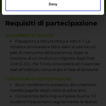
Deny
Requisiti di partecipazione
DOCUMENTI DI VIAGGIO
Passaporto a lettura ottica e visto F-1. La
richiesta dovrà essere fatta dallo studente un
paio di mesi prima della partenza, dopo la
ricezione di un modulo in originale dagli Stati
Uniti (I-20), che Trinity provvederà ad inviare per
mail all'indirizzo comunicato in fase di iscrizione
CONDIZIONI DI PARTECIPAZIONE
Buon rendimento scolastico, documentato
tramite pagelle degli ultimi due/tre anni
Conoscenza della lingua inglese buona. Gli
studenti frequentano regolarmente le lezioni