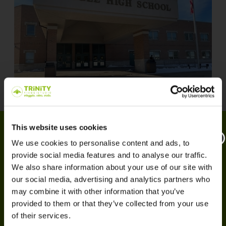
This website uses cookies
La sistemazione
We use cookies to personalise content and ads, to
provide social media features and to analyse our traffic.
Famiglia ospitante con rimborso spese
, che
We also share information about your use of our site with
sceglie lo studente in base al profilo e agli interessi
our social media, advertising and analytics partners who
condivisi, favorendo così un’esperienza di
may combine it with other information that you’ve
integrazione autentica e positiva.
provided to them or that they’ve collected from your use
Le host family possono avere composizioni molto
of their services.
diverse, senza alcuna discriminazione legata a