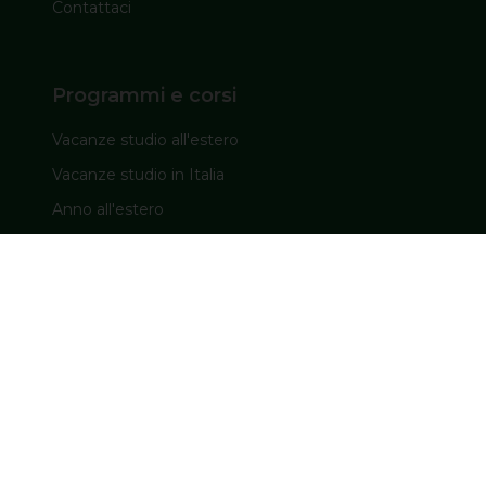
Contattaci
Programmi e corsi
Vacanze studio all'estero
Vacanze studio in Italia
Anno all'estero
INPS
Corsi di lingua all’estero
Informazioni utili
Domande frequenti
Offerte speciali
Assicurazione e documenti