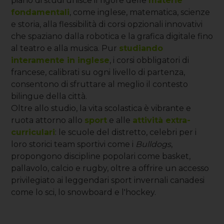
piano di studi unisce il rigore delle
materie
fondamentali
, come inglese, matematica, scienze
e storia, alla flessibilità di corsi opzionali innovativi
che spaziano dalla robotica e la grafica digitale fino
al teatro e alla musica. Pur
studiando
interamente in inglese
, i corsi obbligatori di
francese, calibrati su ogni livello di partenza,
consentono di sfruttare al meglio il contesto
bilingue della città.
Oltre allo studio, la vita scolastica è vibrante e
ruota attorno allo
sport
e alle
attività extra-
curriculari
: le scuole del distretto, celebri per i
loro storici team sportivi come i
Bulldogs
,
propongono discipline popolari come basket,
pallavolo, calcio e rugby, oltre a offrire un accesso
privilegiato ai leggendari sport invernali canadesi
come lo sci, lo snowboard e l'hockey.