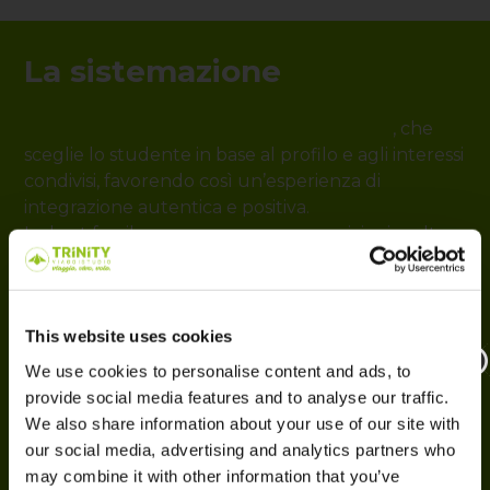
La sistemazione
Famiglia ospitante con rimborso spese
, che
sceglie lo studente in base al profilo e agli interessi
condivisi, favorendo così un’esperienza di
integrazione autentica e positiva.
Le host family possono avere composizioni molto
diverse, senza alcuna discriminazione legata a
etnia, religione, età o situazione economica,
purché rispettino gli standard richiesti dal
This website uses cookies
programma. Sempre più spesso le famiglie non
corrispondono al modello “tradizionale”: possono
We use cookies to personalise content and ads, to
infatti essere composte da coppie senza figli, un
provide social media features and to analyse our traffic.
solo genitore con figli, persone single oppure
We also share information about your use of our site with
coppie dello stesso sesso.
our social media, advertising and analytics partners who
Tutte le famiglie ospitanti vengono sottoposte a
may combine it with other information that you’ve