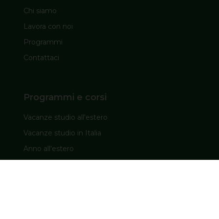
Chi siamo
Lavora con noi
Programmi
Contattaci
Programmi e corsi
Vacanze studio all'estero
Vacanze studio in Italia
Anno all'estero
INPS
Corsi di lingua all’estero