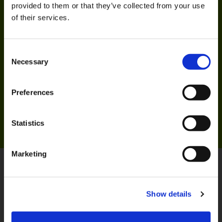
controlli accurati su affidabilità, sicurezza e
provided to them or that they’ve collected from your use
idoneità dell’ambiente domestico.
of their services.
Consent
Necessary
Selection
Preferences
Statistics
Marketing
Requisiti di partecipazione
Show details
DOCUMENTI DI VIAGGIO
Passaporto a lettura ottica, eTA e
Custodianship Declaration per programmi