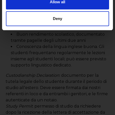
Allow all
inferiori al semestre
Passaporto a lettura ottica e Study Permit
per i programmi superiori al semestre
Deny
CONDIZIONI DI PARTECIPAZIONE
Buon rendimento scolastico, documentato
tramite pagelle degli ultimi due anni
Conoscenza della lingua inglese buona. Gli
studenti frequentano regolarmente le lezioni
insieme agli studenti locali; può essere previsto
supporto linguistico dedicato.
Custodianship Declaration
: documento per la
tutela legale dello studente durante il periodo di
studio all'estero. Deve essere firmata dai nostri
referenti in loco e da entrambi i genitori, e le firme
autenticate da un notaio.
Study Permit
: permesso di studio da richiedere
dopo la ricezione della lettera di accettazione da