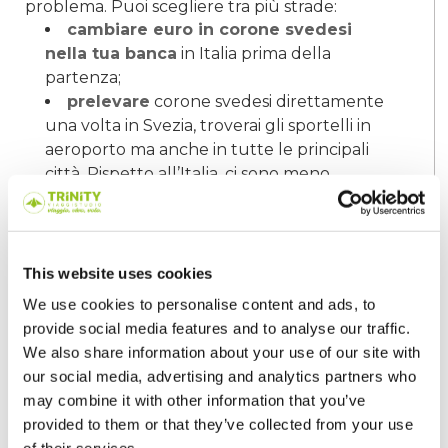
problema. Puoi scegliere tra più strade:
cambiare euro in corone svedesi
nella tua banca
in Italia prima della
partenza;
prelevare
corone svedesi direttamente
una volta in Svezia, troverai gli sportelli in
aeroporto ma anche in tutte le principali
città. Rispetto all’Italia, ci sono meno
bancomat perché gli svedesi sono poco
abituati a utilizzare i contanti, suggeriamo
di fare attenzione e non rimandare il
prelievo quando ne vedi uno;
This website uses cookies
cambiare i tuoi euro direttamente in
We use cookies to personalise content and ads, to
Svezia
, rivolgendoti ad un ufficio di
provide social media features and to analyse our traffic.
cambio valuta.
We also share information about your use of our site with
our social media, advertising and analytics partners who
Tutte e tre queste soluzioni sono valide,
may combine it with other information that you’ve
puoi scegliere quella che fa al caso tuo e, in
provided to them or that they’ve collected from your use
ogni caso, confrontarti con noi di Trinity