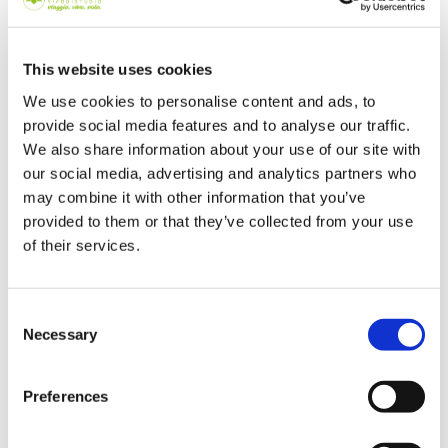
significativo nelle scelte degli studenti che
desiderano vivere un’esperienza di studio
all’estero: cresce infatti in modo costante
This website uses cookies
l’interesse verso l’Asia e verso destinazioni
We use cookies to personalise content and ads, to
considerate “non convenzionali” rispetto ai
provide social media features and to analyse our traffic.
tradizionali Paesi anglofoni...
Leggi l'articolo
We also share information about your use of our site with
advtraining.it
our social media, advertising and analytics partners who
may combine it with other information that you’ve
Se il viaggio studio è in Corea: le alternative
provided to them or that they’ve collected from your use
Trinity
of their services.
Trinity ViaggiStudio inserisce nel suo carnet
di studi all’estero anche Vietnam, Malesia,
Cina, Corea del Sud e Grecia. Una scelta che
Consent
Necessary
non sorprende perché l’Asia negli ultimi anni
Selection
ha visto crescere l’attrattiva nei suoi
confronti, soprattutto da parte dei giovani
Preferences
affascinati da una cultura profondamente
diversa
...
Leggi l'articolo