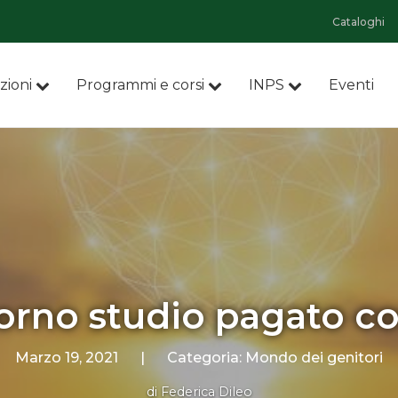
Cataloghi
zioni
Programmi e corsi
INPS
Eventi
rno studio pagato co
Marzo 19, 2021
|
Categoria:
Mondo dei genitori
di
Federica Dileo