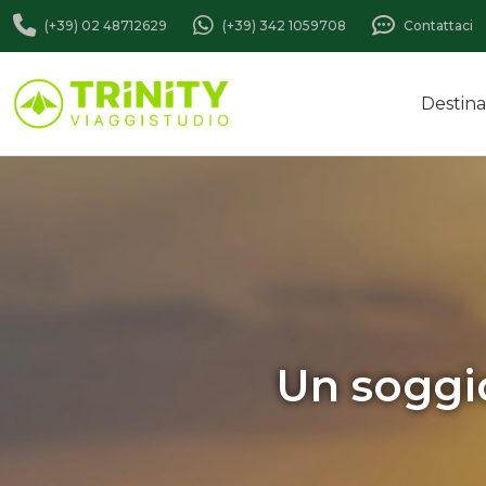
(+39) 02 48712629
(+39) 342 1059708
Contattaci
Destina
Un soggio