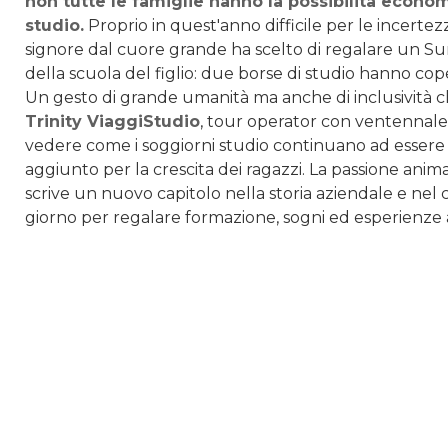
non tutte le famiglie hanno la possibilità economi
studio.
Proprio in quest'anno difficile per le incerte
signore dal cuore grande ha scelto di regalare un Su
della scuola del figlio: due borse di studio hanno cop
Un gesto di grande umanità ma anche di inclusività ch
Trinity ViaggiStudio
, tour operator con ventennale
vedere come i soggiorni studio continuano ad essere
aggiunto per la crescita dei ragazzi. La passione an
scrive un nuovo capitolo nella storia aziendale e nel 
giorno per regalare formazione, sogni ed esperienze a