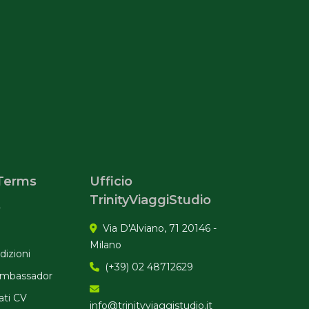
 Terms
Ufficio
TrinityViaggiStudio
y
Via D'Alviano, 71 20146 -
Milano
dizioni
(+39) 02 48712629
Ambassador
ati CV
info@trinityviaggistudio.it