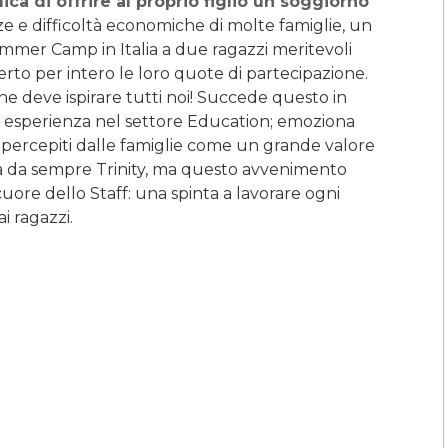
ca di offrire al proprio figlio un soggiorno
zze e difficoltà economiche di molte famiglie, un
mmer Camp in Italia a due ragazzi meritevoli
erto per intero le loro quote di partecipazione.
e deve ispirare tutti noi! Succede questo in
 esperienza nel settore Education; emoziona
 percepiti dalle famiglie come un grande valore
ima da sempre Trinity, ma questo avvenimento
cuore dello Staff: una spinta a lavorare ogni
i ragazzi.