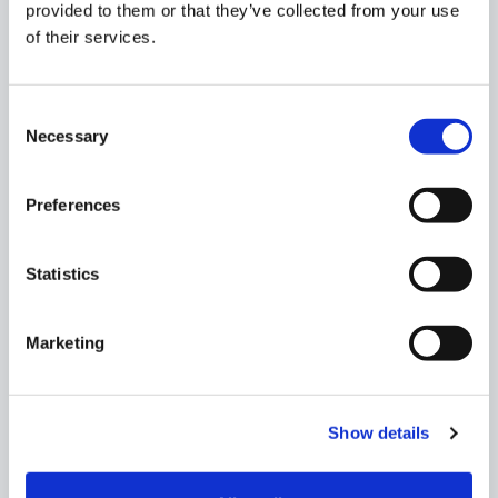
provided to them or that they’ve collected from your use
of their services.
Consent
Necessary
Selection
Steni
Preferences
Monte Dirfi
Statistics
Passeggiata tra le colline e i dintorni del
villaggio di Steni, con sentieri adatti a tutti i tipi
Marketing
di hiker. Tra boschi, prati e scorci panoramici
sul Monte Dirfi, l’esperienza permette di
immergersi nella natura locale e godere di
viste spettacolari.
Show details