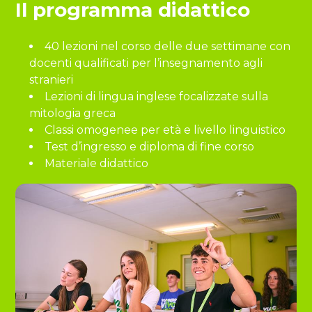
Il programma didattico
40 lezioni nel corso delle due settimane con
docenti qualificati per l’insegnamento agli
stranieri
Lezioni di lingua inglese focalizzate sulla
mitologia greca
Classi omogenee per età e livello linguistico
Test d’ingresso e diploma di fine corso
Materiale didattico