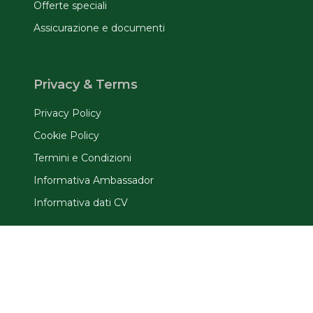
Offerte speciali
Assicurazione e documenti
Privacy & Terms
Privacy Policy
Cookie Policy
Termini e Condizioni
Informativa Ambassador
Informativa dati CV
Ufficio TrinityViaggiStudio
Via D'Alviano, 71 20146 - Milano
(+39) 02 48712629