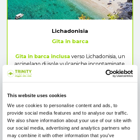
Lichadonisia
Gita in barca
Gita in barca inclusa
verso Lichadonisia, un
arcipelago di isole vulcaniche incontaminate,
spesso paragonato alle Seychelles per le sue
acque turchesi e le spiagge di sabbia dorata.
Durante la navigazione, potrete ammirare
panorami mozzafiato e, con un po' di fortuna,
This website uses cookies
avvistare delfini e foche monache. Un angolo
We use cookies to personalise content and ads, to
di paradiso dove la natura regna sovrana.
provide social media features and to analyse our traffic.
We also share information about your use of our site with
our social media, advertising and analytics partners who
may combine it with other information that you’ve