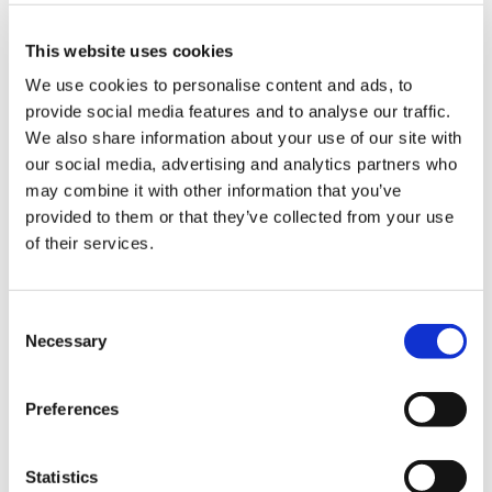
Limerick City, Coole Park, Stop off Dublin
Intera giornata
: Cliff of Moher & Burren, Cliff
This website uses cookies
of Moher & Lahinch
Attività serali
: Bowling, Laser Tag, Irish Music
We use cookies to personalise content and ads, to
and dancing, Gaelic Sports
provide social media features and to analyse our traffic.
We also share information about your use of our site with
our social media, advertising and analytics partners who
may combine it with other information that you’ve
Lo sapevi che...
provided to them or that they’ve collected from your use
of their services.
Ennis
, pur essendo una cittadina di dimensioni
Consent
contenute, è considerata la
capitale della
Necessary
Selection
musica tradizionale irlandese
. I suoi pub del
centro storico ospitano performance musicali
Preferences
spontanee quasi ogni sera, attirando musicisti da
tutta l’Irlanda.
Statistics
Nel 2016 Nel 2016 Ennis è stata nominata