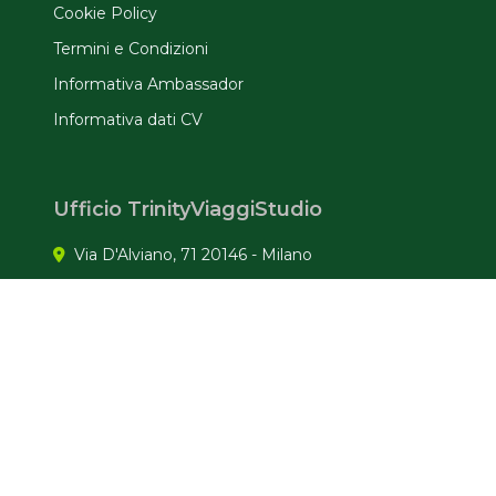
Cookie Policy
Termini e Condizioni
Informativa Ambassador
Informativa dati CV
Ufficio TrinityViaggiStudio
Via D'Alviano, 71 20146 - Milano
(+39) 02 48712629
info@trinityviaggistudio.it
Facebook
Instagram
Tiktok
WhatsApp
LinkedIn
YouTube