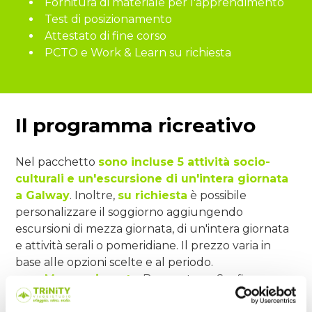
Fornitura di materiale per l'apprendimento
Test di posizionamento
Attestato di fine corso
PCTO e Work & Learn su richiesta
Il programma ricreativo
Nel pacchetto
sono incluse 5 attività socio-
culturali
e un'escursione di un'intera giornata
a Galway
. Inoltre,
su richiesta
è possibile
personalizzare il soggiorno aggiungendo
escursioni di mezza giornata, di un'intera giornata
e attività serali o pomeridiane. Il prezzo varia in
base alle opzioni scelte e al periodo.
Mezza giornata
: Burren tour, Surfing
afternoon, Cliff of Moher, Bunratty Castle,